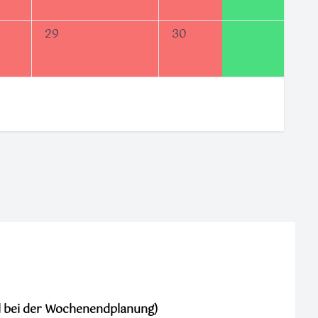
29
30
ll bei der Wochenendplanung)